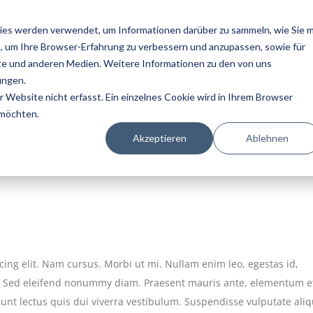
MELDEN ZUM SUMMER CAMP
KUNDENREISE
FAQ: HÄUFIGE
ies werden verwendet, um Informationen darüber zu sammeln, wie Sie m
, um Ihre Browser-Erfahrung zu verbessern und anzupassen, sowie für
e und anderen Medien. Weitere Informationen zu den von uns
ungen.
Fictional Brands
Website nicht erfasst. Ein einzelnes Cookie wird in Ihrem Browser
 möchten.
Display your work in the best light
Akzeptieren
Ablehnen
ing elit. Nam cursus. Morbi ut mi. Nullam enim leo, egestas id,
. Sed eleifend nonummy diam. Praesent mauris ante, elementum e
dunt lectus quis dui viverra vestibulum. Suspendisse vulputate al