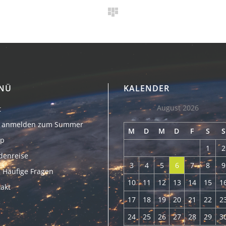
NÜ
KALENDER
August 2026
t
zt anmelden zum Summer
M
D
M
D
F
S
S
p
1
2
denreise
3
4
5
6
7
8
9
 Häufige Fragen
10
11
12
13
14
15
1
akt
17
18
19
20
21
22
2
24
25
26
27
28
29
3