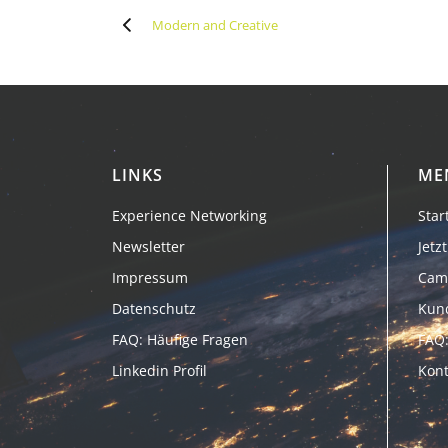
Modern and Creative
LINKS
ME
Experience Networking
Star
Newsletter
Jet
Impressum
Cam
Datenschutz
Kun
FAQ: Häufige Fragen
FAQ:
Linkedin Profil
Kont